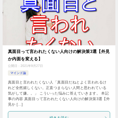
真面目って言われたくない人向けの解決策3選【外見
か内面を変える】
公開日：
2021年9月27日
マインド論
真面目と言われたくない人「真面目だねとよく言われるけ
れど全然嬉しくない。正直つまらない人間と思われている
気がして嫌。。」 こういった悩みに答えていきます。 本記
事の内容 真面目って言われたくない人向けの解決策3選【外
見か […]
続きを読む