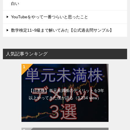
白い
YouTubeをやって一番つらいと思ったこと
数学検定11~9級まで解いてみた【公式過去問サンプル】
人気記事ランキング
【日本株】単元未満株のデメリットを3年
以上やってきた僕が語る
（3,234 view）