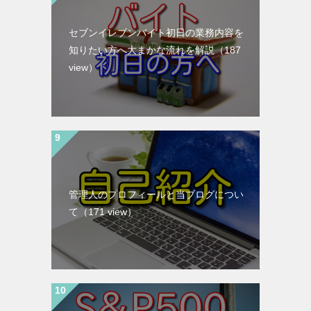
セブンイレブンバイト初日の業務内容を
知りたい方へ大まかな流れを解説
（187
view）
管理人のプロフィールと当ブログについ
て
（171 view）