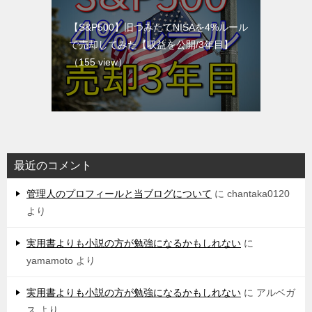
【S&P500】旧つみたてNISAを4%ルール
で売却してみた【収益を公開/3年目】
（155 view）
最近のコメント
管理人のプロフィールと当ブログについて
に
chantaka0120
より
実用書よりも小説の方が勉強になるかもしれない
に
yamamoto
より
実用書よりも小説の方が勉強になるかもしれない
に
アルベガ
ス
より