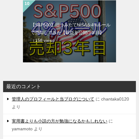
【S&P500】旧つみたてNISAを4%ルール
で売却してみた【収益を公開/3年目】
（158 view）
最近のコメント
管理人のプロフィールと当ブログについて
に
chantaka0120
より
実用書よりも小説の方が勉強になるかもしれない
に
yamamoto
より