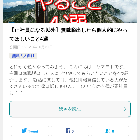
【正社員になる以外】無職脱出したら個人的にやっ
てほしいこと4選
公開日：
2021年10月21日
無職の人向け
とにかく色々やってみよう。 こんにちは、ヤマモトです。
今回は無職脱出した人にぜひやってもらいたいことを4つ紹
介します。 就活に関しては、他に情報発信している人がた
くさんいるので僕は話しません。 （というのも僕が正社員
に […]
続きを読む
Tweet
0
0