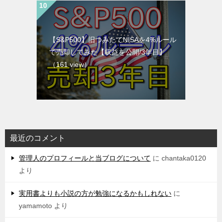
【S&P500】旧つみたてNISAを4%ルール
で売却してみた【収益を公開/3年目】
（161 view）
最近のコメント
管理人のプロフィールと当ブログについて
に
chantaka0120
より
実用書よりも小説の方が勉強になるかもしれない
に
yamamoto
より