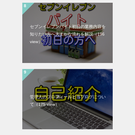
セブンイレブンバイト初日の業務内容を
知りたい方へ大まかな流れを解説
（196
view）
管理人のプロフィールと当ブログについ
て
（175 view）