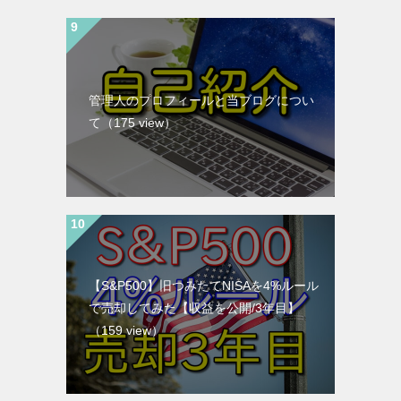
管理人のプロフィールと当ブログについ
て
（175 view）
【S&P500】旧つみたてNISAを4%ルール
で売却してみた【収益を公開/3年目】
（159 view）