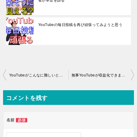
者が本音を語る
YouTubeの毎日投稿を再び頑張ってみようと思う
投
YouTubeがこんなに難しいとは始めたばかりの頃は思わなかった
無事YouTubeが収益化できました【4年かかった】
稿
ナ
コメントを残す
ビ
ゲ
名前
必須
ー
シ