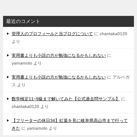
最近のコメント
管理人のプロフィールと当ブログについて
に
chantaka0120
より
実用書よりも小説の方が勉強になるかもしれない
に
yamamoto
より
実用書よりも小説の方が勉強になるかもしれない
に
アルベガ
ス
より
数学検定11~9級まで解いてみた【公式過去問サンプル】
に
chantaka0120
より
【フリーターの休日34】紅葉を見に岐阜県高山市まで行って
きた
に
yamamoto
より