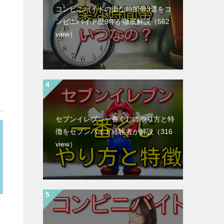
コンビニバイトの楽な時間帯3選をコ
ンビニバイト歴9年が徹底解説
（562
view）
セブンイレブン一番くじのやり方と特
徴をセブンバイト経験者が解説
（316
view）