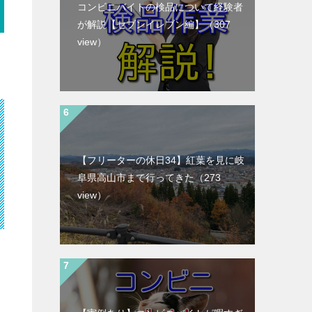
コンビニバイトの検品について経験者
が解説【セブンイレブン編】
（307
view）
【フリーターの休日34】紅葉を見に岐
阜県高山市まで行ってきた
（273
view）