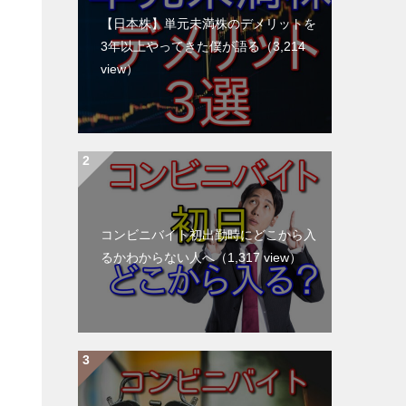
【日本株】単元未満株のデメリットを
3年以上やってきた僕が語る
（3,214
view）
コンビニバイト初出勤時にどこから入
るかわからない人へ
（1,317 view）