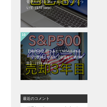
管理人のプロフィールと当ブログにつ
いて
（172 view）
【S&P500】旧つみたてNISAを4%ル
ールで売却してみた【収益を公開/3年
目】
（159 view）
最近のコメント