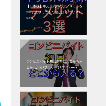
【日本株】単元未満株のデメリットを
3年以上やってきた僕が語る
（3,129
view）
コンビニバイト初出勤時にどこから入
るかわからない人へ
（1,317 view）