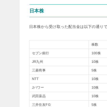
日本株
日本株から受け取った配当金は以下の通り
株数
セブン銀行
100株
JR九州
10株
三菱商事
5株
NTT
10株
Jパワー
10株
武田薬品
10株
三井住友FG
5株