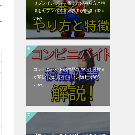
セブンイレブン一番くじのやり方と特
徴をセブンバイト経験者が解説
（324
view）
コンビニバイトの検品について経験者
が解説【セブンイレブン編】
（308
view）