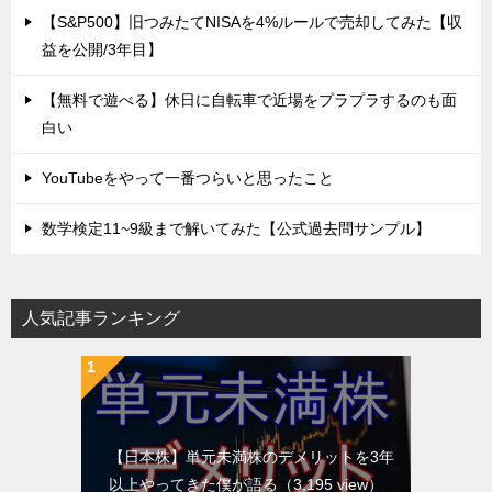
【S&P500】旧つみたてNISAを4%ルールで売却してみた【収
益を公開/3年目】
【無料で遊べる】休日に自転車で近場をプラプラするのも面
白い
YouTubeをやって一番つらいと思ったこと
数学検定11~9級まで解いてみた【公式過去問サンプル】
人気記事ランキング
【日本株】単元未満株のデメリットを3年
以上やってきた僕が語る
（3,195 view）