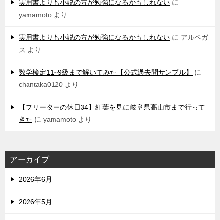
実用書よりも小説の方が勉強になるかもしれない
に
yamamoto
より
実用書よりも小説の方が勉強になるかもしれない
に
アルベガ
ス
より
数学検定11~9級まで解いてみた【公式過去問サンプル】
に
chantaka0120
より
【フリーターの休日34】紅葉を見に岐阜県高山市まで行って
きた
に
yamamoto
より
アーカイブ
2026年6月
2026年5月