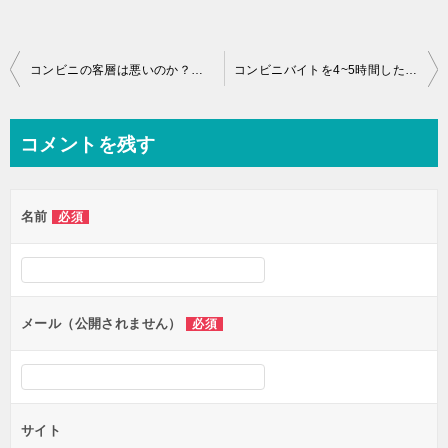
投
コンビニの客層は悪いのか？その質問にコンビニバイト歴9年が答える
コンビニバイトを4~5時間したい人へ体験談とよくある質問に答える
稿
ナ
コメントを残す
ビ
ゲ
名前
必須
ー
シ
ョ
ン
メール（公開されません）
必須
サイト