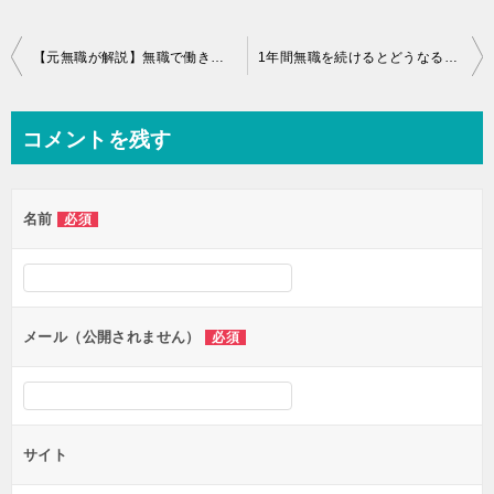
投
【元無職が解説】無職で働きたくない人へ具体的なアドバイスをする
1年間無職を続けるとどうなるのか？無職経験者がリアルな体験談を話す
稿
ナ
コメントを残す
ビ
ゲ
名前
必須
ー
シ
ョ
ン
メール（公開されません）
必須
サイト