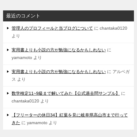
最近のコメント
管理人のプロフィールと当ブログについて
に
chantaka0120
より
実用書よりも小説の方が勉強になるかもしれない
に
yamamoto
より
実用書よりも小説の方が勉強になるかもしれない
に
アルベガ
ス
より
数学検定11~9級まで解いてみた【公式過去問サンプル】
に
chantaka0120
より
【フリーターの休日34】紅葉を見に岐阜県高山市まで行って
きた
に
yamamoto
より