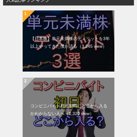
【日本株】単元未満株のデメリットを3年
以上やってきた僕が語る
（3,245 view）
コンビニバイト初出勤時にどこから入る
かわからない人へ
（1,320 view）