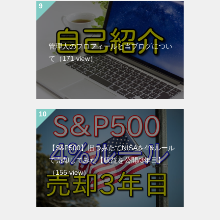
管理人のプロフィールと当ブログについ
て
（171 view）
【S&P500】旧つみたてNISAを4%ルール
で売却してみた【収益を公開/3年目】
（155 view）