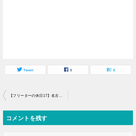
Tweet
0
0
投
【フリーターの休日17】名古屋から長野県にある松本城に行ってきた
稿
ナ
コメントを残す
ビ
ゲ