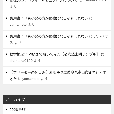
管理人のプロフィールと当ブログについて
に
chantaka0120
より
実用書よりも小説の方が勉強になるかもしれない
に
yamamoto
より
実用書よりも小説の方が勉強になるかもしれない
に
アルベガ
ス
より
数学検定11~9級まで解いてみた【公式過去問サンプル】
に
chantaka0120
より
【フリーターの休日34】紅葉を見に岐阜県高山市まで行って
きた
に
yamamoto
より
アーカイブ
2026年6月