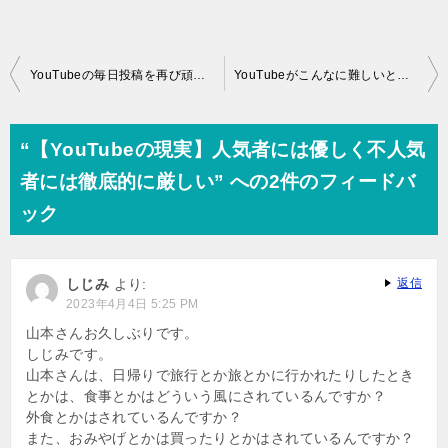
投
YouTubeの毎日投稿を再び頑張ってみようと思う
YouTubeがこんなに難しいとは始めたばかりの頃は思わなかった
稿
ナ
“【YouTubeの現実】人気者には優しく不人気
ビ
者には徹底的に厳しい” への2件のフィードバ
ゲ
ック
ー
シ
しじみ
より:
返信
ョ
2023年4月4日 5:25 PM
ン
山本さんお久しぶりです。
しじみです。
山本さんは、日帰りで旅行とか旅とかに行かれたりしたとき
とかは、食事とかはどういう風にされているんですか？
外食とかはされているんですか？
また、おみやげとかは買ったりとかはされているんですか？