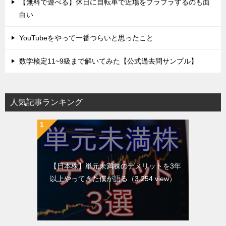
【無料で遊べる】休日に自転車で近場をプラプラするのも面
白い
YouTubeをやって一番つらいと思ったこと
数学検定11~9級まで解いてみた【公式過去問サンプル】
人気記事ランキング
【日本株】単元未満株のデメリットを3年
以上やってきた僕が語る
（3,254 view）