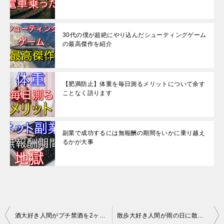
30代の僕が超絶にやり込んだシューティングゲーム
の最高傑作を紹介
【肥満防止】体重を毎日測るメリットについて余す
ことなく語ります
副業で成功するには無報酬の期間をいかに乗り越え
るかが大事
投
酒大好き人間がプチ禁酒を2ヶ月続けて変わったこと【26日禁酒成功】
散歩大好き人間が雨の日に散歩した感想を話してみる