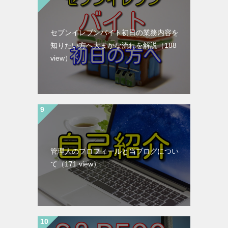
セブンイレブンバイト初日の業務内容を
知りたい方へ大まかな流れを解説
（188
view）
管理人のプロフィールと当ブログについ
て
（171 view）