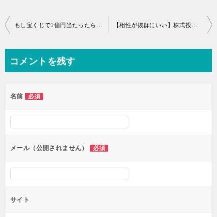
投
もし宝くじで1億円当たったらどうするか？具体的な運用方法を考えた
【相性が抜群にいい】株式投資をしながらブログを書くメリット3選
稿
ナ
コメントを残す
ビ
ゲ
名前
必須
ー
シ
ョ
ン
メール（公開されません）
必須
サイト