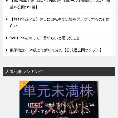
【S&P500】旧つみたてNISAを4%ルールで売却してみた【収
益を公開/3年目】
【無料で遊べる】休日に自転車で近場をプラプラするのも面
白い
YouTubeをやって一番つらいと思ったこと
数学検定11~9級まで解いてみた【公式過去問サンプル】
人気記事ランキング
【日本株】単元未満株のデメリットを3年
以上やってきた僕が語る
（3,234 view）