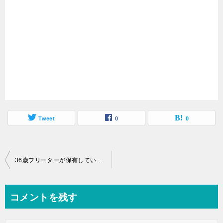
Tweet
0
0
投
36歳フリーターが保有しているドル建て資産を全て紹介【米国ETFなど】
稿
ナ
コメントを残す
ビ
ゲ