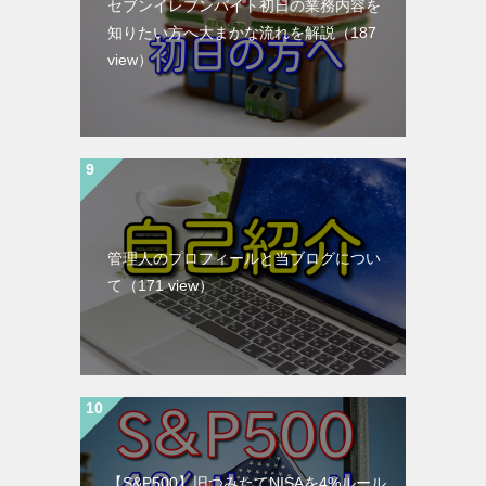
セブンイレブンバイト初日の業務内容を
知りたい方へ大まかな流れを解説
（187
view）
管理人のプロフィールと当ブログについ
て
（171 view）
【S&P500】旧つみたてNISAを4%ルール