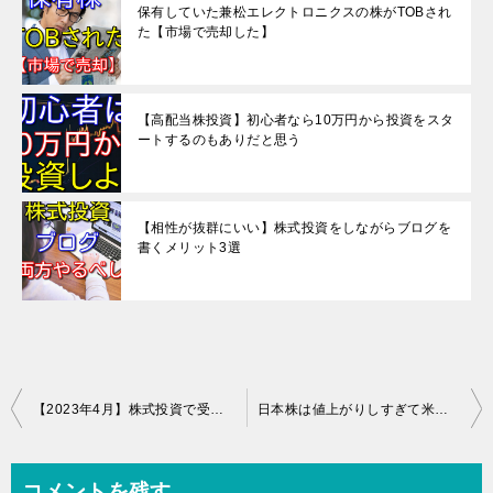
保有していた兼松エレクトロニクスの株がTOBされ
た【市場で売却した】
【高配当株投資】初心者なら10万円から投資をスタ
ートするのもありだと思う
【相性が抜群にいい】株式投資をしながらブログを
書くメリット3選
投
【2023年4月】株式投資で受け取った配当金を公開【3社】
日本株は値上がりしすぎて米国株は円安が酷すぎて買えない
稿
ナ
コメントを残す