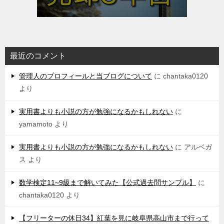
最近のコメント
管理人のプロフィールと当ブログについて
に
chantaka0120
より
実用書よりも小説の方が勉強になるかもしれない
に
yamamoto
より
実用書よりも小説の方が勉強になるかもしれない
に
アルベガ
ス
より
数学検定11~9級まで解いてみた【公式過去問サンプル】
に
chantaka0120
より
【フリーターの休日34】紅葉を見に岐阜県高山市まで行って