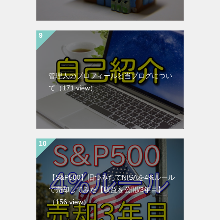
管理人のプロフィールと当ブログについ
て
（171 view）
【S&P500】旧つみたてNISAを4%ルール
で売却してみた【収益を公開/3年目】
（156 view）