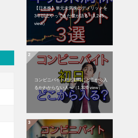
【日本株】単元未満株のデメリットを
3年以上やってきた僕が語る
（3,245
view）
コンビニバイト初出勤時にどこから入
るかわからない人へ
（1,320 view）