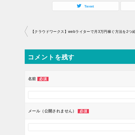
Tweet
投
【クラウドワークス】webライターで月3万円稼ぐ方法を2つ
稿
ナ
コメントを残す
ビ
ゲ
ー
名前
必須
シ
ョ
ン
メール（公開されません）
必須