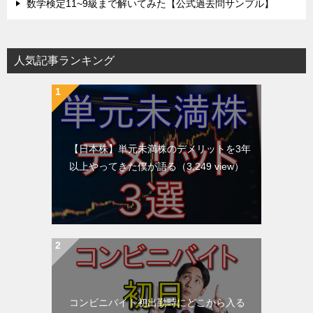
数学検定11~9級まで解いてみた【公式過去問サンプル】
人気記事ランキング
【日本株】単元未満株のデメリットを3年
以上やってきた僕が語る
（3,249 view）
コンビニバイト初出勤時にどこから入る