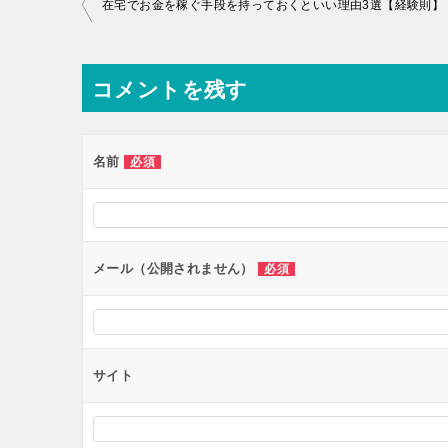
投
在宅でお金を稼ぐ手段を持っておくといい理由3選【経験則】
稿
ナ
コメントを残す
ビ
ゲ
ー
名前
必須
シ
ョ
ン
メール（公開されません）
必須
サイト