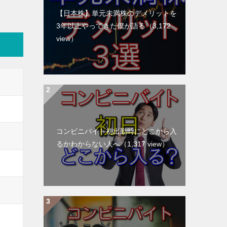
【日本株】単元未満株のデメリットを
3年以上やってきた僕が語る
（3,172
view）
コンビニバイト初出勤時にどこから入
るかわからない人へ
（1,317 view）