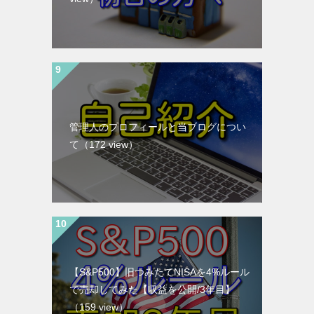
管理人のプロフィールと当ブログについ
て
（172 view）
【S&P500】旧つみたてNISAを4%ルール
で売却してみた【収益を公開/3年目】
（159 view）