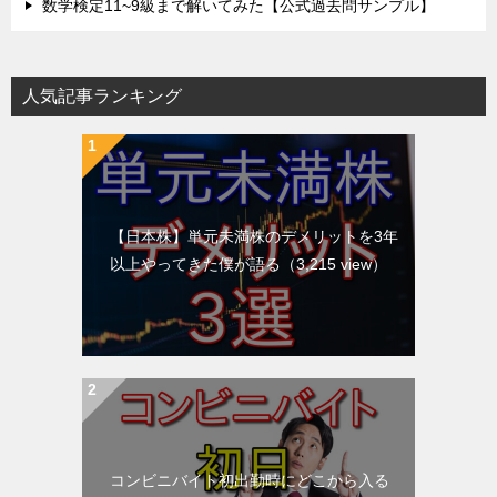
数学検定11~9級まで解いてみた【公式過去問サンプル】
人気記事ランキング
【日本株】単元未満株のデメリットを3年
以上やってきた僕が語る
（3,215 view）
コンビニバイト初出勤時にどこから入る