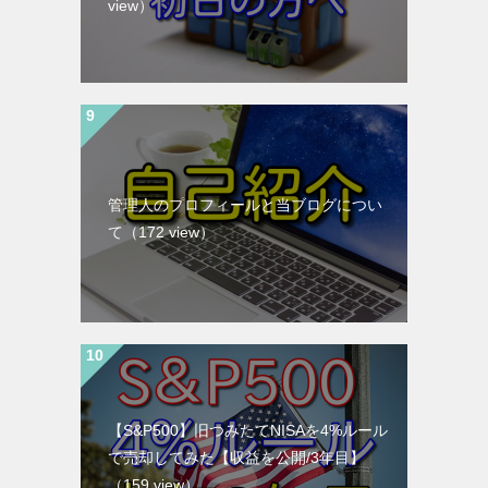
view）
管理人のプロフィールと当ブログについ
て
（172 view）
【S&P500】旧つみたてNISAを4%ルール
で売却してみた【収益を公開/3年目】
（159 view）