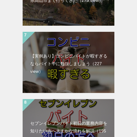
県高山市まで行ってきた
（273 view）
【実例あり】コンビニバイトが暇すぎる
ならバイト中に勉強しましょう
（227
view）
セブンイレブンバイト初日の業務内容を
知りたい方へ大まかな流れを解説
（195