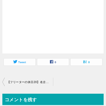
Tweet
0
0
投
【フリーターの休日20】名古屋駅から歩いて熱田神宮まで行った
稿
ナ
コメントを残す
ビ