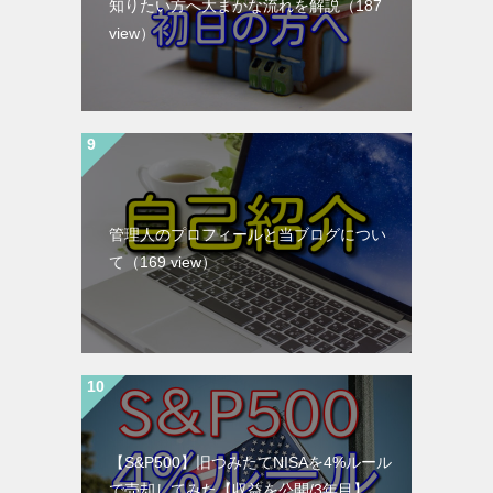
知りたい方へ大まかな流れを解説
（187
view）
管理人のプロフィールと当ブログについ
て
（169 view）
【S&P500】旧つみたてNISAを4%ルール
で売却してみた【収益を公開/3年目】