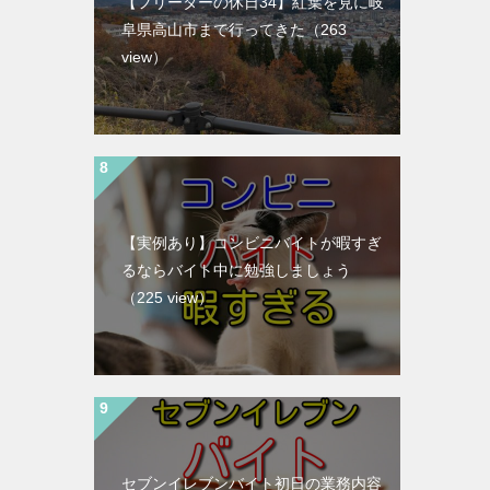
【フリーターの休日34】紅葉を見に岐
阜県高山市まで行ってきた
（263
view）
【実例あり】コンビニバイトが暇すぎ
るならバイト中に勉強しましょう
（225 view）
セブンイレブンバイト初日の業務内容