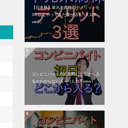
【日本株】単元未満株のデメリットを
3年以上やってきた僕が語る
（3,108
view）
コンビニバイト初出勤時にどこから入
るかわからない人へ
（1,317 view）