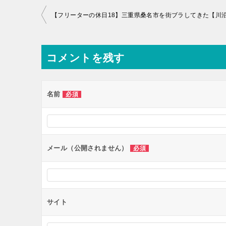
投
稿
ナ
コメントを残す
ビ
ゲ
ー
名前
必須
シ
ョ
ン
メール（公開されません）
必須
サイト