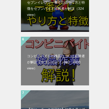
セブンイレブン一番くじのやり方と特
徴をセブンバイト経験者が解説
（324
view）
コンビニバイトの検品について経験者
が解説【セブンイレブン編】
（308
view）