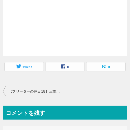
Tweet
0
0
投
【フリーターの休日18】三重県桑名市を街ブラしてきた【川沿いの景色がエモい】
稿
ナ
コメントを残す
ビ
ゲ