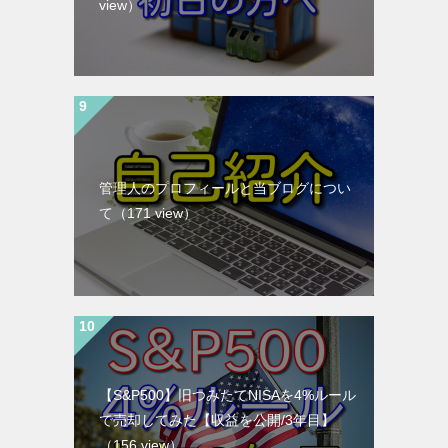
view）
管理人のプロフィールと当ブログについ
て
（171 view）
【S&P500】旧つみたてNISAを4%ルール
で売却してみた【収益を公開/3年目】
（156 view）