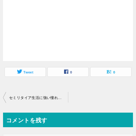
Tweet
0
0
投
セミリタイア生活に強い憧れをもっている36歳フリーター
稿
ナ
コメントを残す
ビ
ゲ