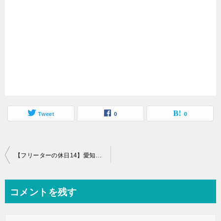
Tweet
0
0
投
【フリーターの休日14】愛知県の清洲城に自転車で行ってきた
稿
ナ
コメントを残す
ビ
ゲ