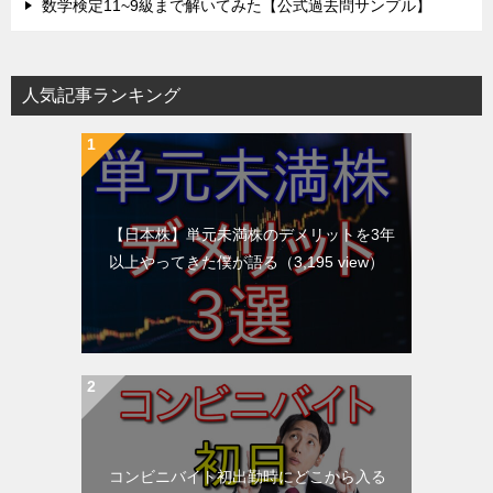
数学検定11~9級まで解いてみた【公式過去問サンプル】
人気記事ランキング
【日本株】単元未満株のデメリットを3年
以上やってきた僕が語る
（3,195 view）
コンビニバイト初出勤時にどこから入る