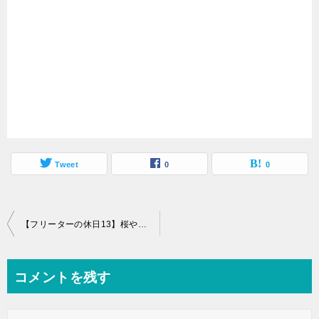
Tweet
0
0
投
【フリーターの休日13】桜や海を見に行ったりイオンモール行ったり
稿
ナ
コメントを残す
ビ
ゲ