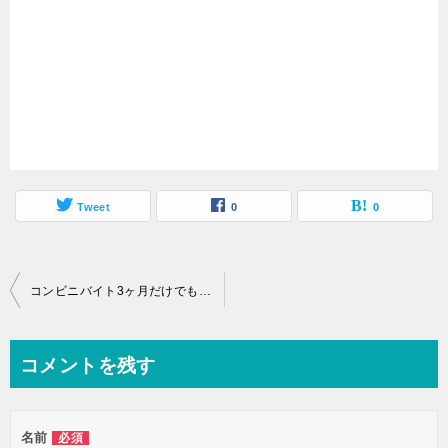
Tweet
0
0
投
コンビニバイト3ヶ月だけでも雇ってもらえるの？【結論：もらえる】
稿
ナ
コメントを残す
ビ
ゲ
名前
必須
ー