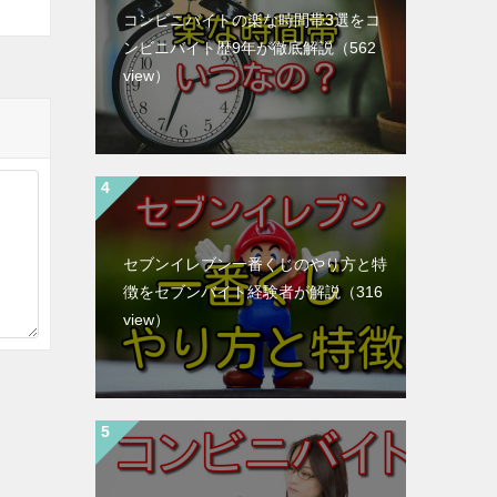
コンビニバイトの楽な時間帯3選をコ
ンビニバイト歴9年が徹底解説
（562
view）
セブンイレブン一番くじのやり方と特
徴をセブンバイト経験者が解説
（316
view）