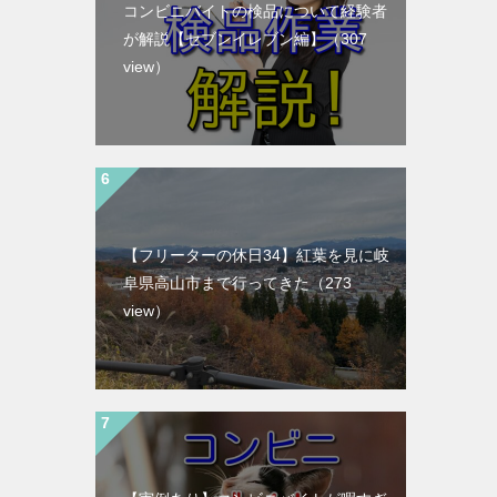
コンビニバイトの検品について経験者
が解説【セブンイレブン編】
（307
view）
【フリーターの休日34】紅葉を見に岐
阜県高山市まで行ってきた
（273
view）