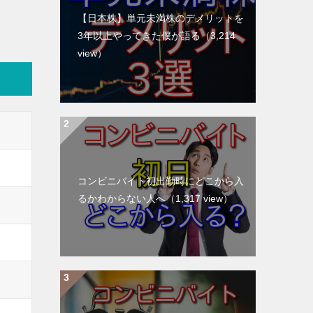
【日本株】単元未満株のデメリットを
3年以上やってきた僕が語る
（3,214
view）
コンビニバイト初出勤時にどこから入
るかわからない人へ
（1,317 view）