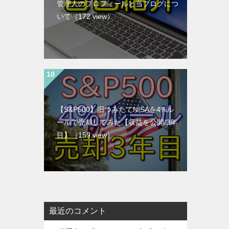
管理人のプロフィールと当ブログにつ
いて
（172 view）
【S&P500】旧つみたてNISAを4%ル
ールで売却してみた【収益を公開/3年
目】
（159 view）
最近のコメント