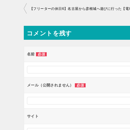
投
稿
ナ
コメントを残す
ビ
ゲ
ー
名前
必須
シ
ョ
ン
メール（公開されません）
必須
サイト