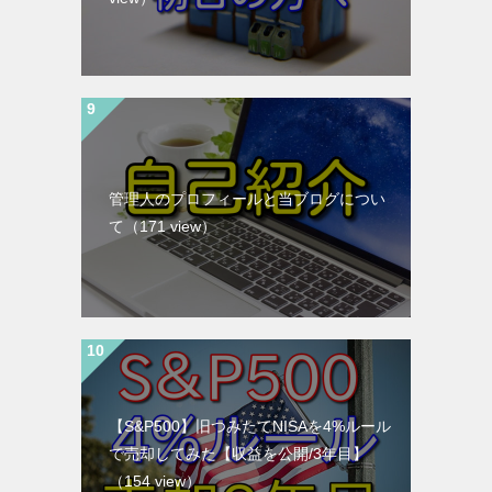
管理人のプロフィールと当ブログについ
て
（171 view）
【S&P500】旧つみたてNISAを4%ルール
で売却してみた【収益を公開/3年目】
（154 view）