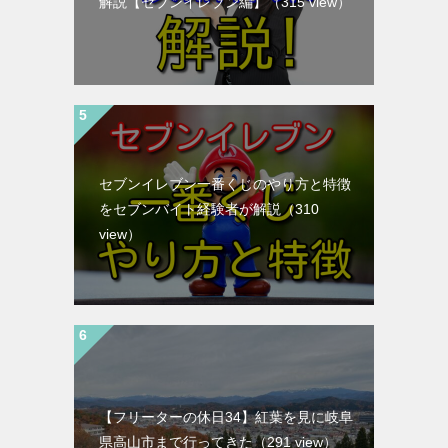
解説【セブンイレブン編】
（315 view）
セブンイレブン一番くじのやり方と特徴
をセブンバイト経験者が解説
（310
view）
【フリーターの休日34】紅葉を見に岐阜
県高山市まで行ってきた
（291 view）