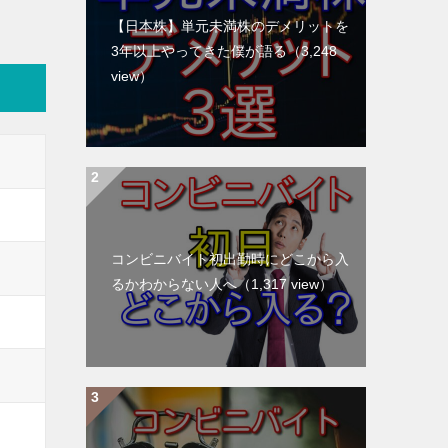
【日本株】単元未満株のデメリットを
3年以上やってきた僕が語る
（3,248
view）
コンビニバイト初出勤時にどこから入
るかわからない人へ
（1,317 view）