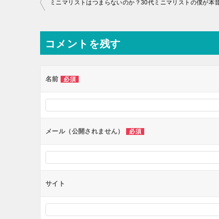
投
ミニマリストはつまらないのか？30代ミニマリストの僕が本
稿
ナ
コメントを残す
ビ
ゲ
ー
名前
必須
シ
ョ
ン
メール（公開されません）
必須
サイト