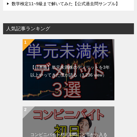
数学検定11~9級まで解いてみた【公式過去問サンプル】
人気記事ランキング
【日本株】単元未満株のデメリットを3年
以上やってきた僕が語る
（3,236 view）
コンビニバイト初出勤時にどこから入る