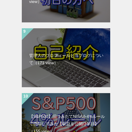
view）
管理人のプロフィールと当ブログについ
て
（171 view）
【S&P500】旧つみたてNISAを4%ルール
で売却してみた【収益を公開/3年目】
（155 view）