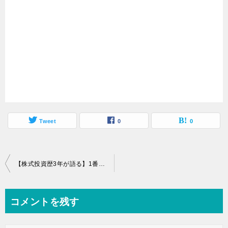
Tweet
0
0
投
【株式投資歴3年が語る】1番カンタンにできる高配当株投資の始め方【米国ETFを買う】
稿
ナ
コメントを残す
ビ
ゲ