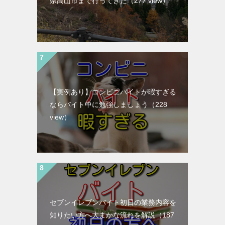
県高山市まで行ってきた
（277 view）
【実例あり】コンビニバイトが暇すぎる
ならバイト中に勉強しましょう
（228
view）
セブンイレブンバイト初日の業務内容を
知りたい方へ大まかな流れを解説
（187