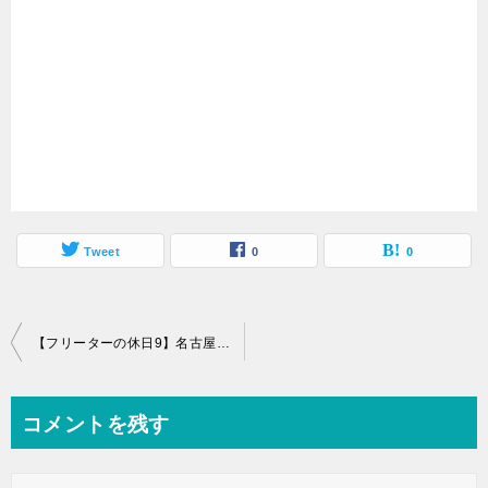
Tweet
0
0
投
【フリーターの休日9】名古屋から四日市港ポートビルに行ってきた
稿
ナ
コメントを残す
ビ
ゲ