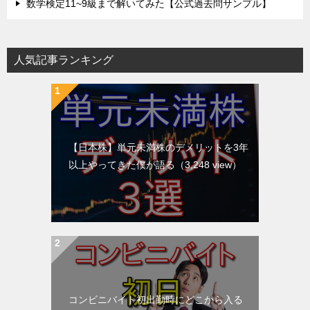
数学検定11~9級まで解いてみた【公式過去問サンプル】
人気記事ランキング
【日本株】単元未満株のデメリットを3年
以上やってきた僕が語る
（3,248 view）
コンビニバイト初出勤時にどこから入る