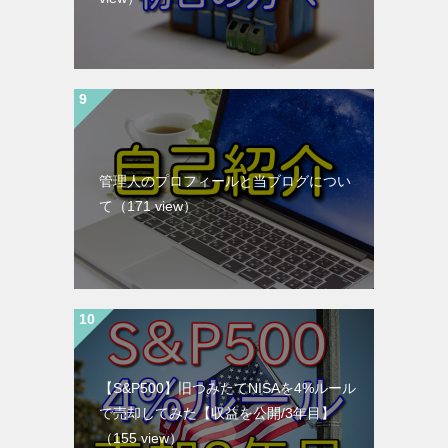
管理人のプロフィールと当ブログについ
て
（171 view）
【S&P500】旧つみたてNISAを4%ルール
で売却してみた【収益を公開/3年目】
（155 view）