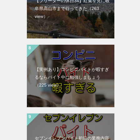
【フリーターの休日34】紅葉を見に岐
阜県高山市まで行ってきた
（263
view）
【実例あり】コンビニバイトが暇すぎ
るならバイト中に勉強しましょう
（225 view）
セブンイレブンバイト初日の業務内容