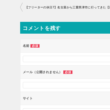
投
稿
ナ
コメントを残す
ビ
ゲ
ー
名前
必須
シ
ョ
ン
メール（公開されません）
必須
サイト