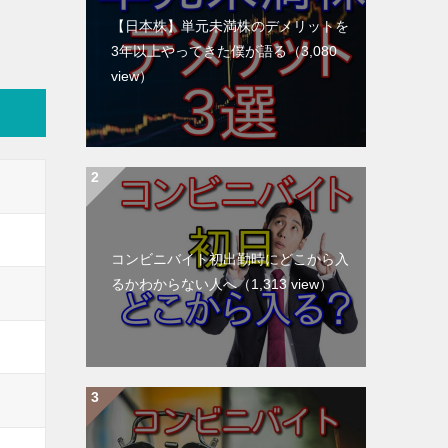
【日本株】単元未満株のデメリットを
3年以上やってきた僕が語る
（3,080
view）
コンビニバイト初出勤時にどこから入
るかわからない人へ
（1,313 view）