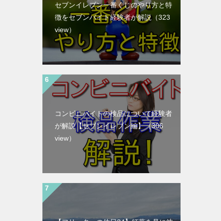
セブンイレブン一番くじのやり方と特
徴をセブンバイト経験者が解説
（323
view）
コンビニバイトの検品について経験者
が解説【セブンイレブン編】
（306
view）